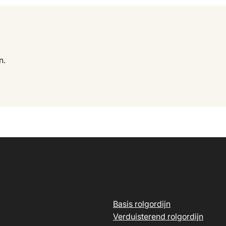
n.
Basis rolgordijn
Verduisterend rolgordijn