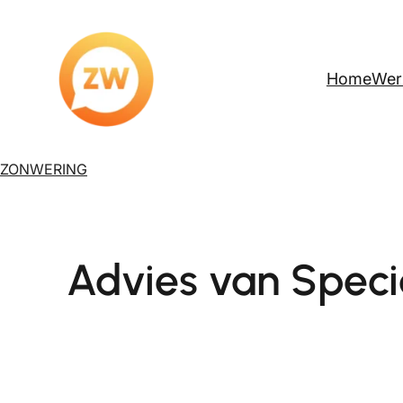
Ga
naar
de
inhoud
Home
Wer
ZONWERING
Advies van Speci