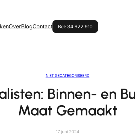
ken
Over
Blog
Contact
Bel: 34 622 910
NIET GECATEGORISEERD
alisten: Binnen- en B
Maat Gemaakt
17 juni 2024